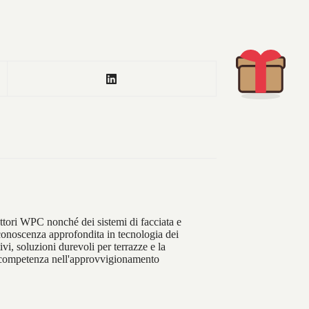
Clicca sull’icona
tori WPC nonché dei sistemi di facciata e
 conoscenza approfondita in tecnologia dei
i, soluzioni durevoli per terrazze e la
e competenza nell'approvvigionamento