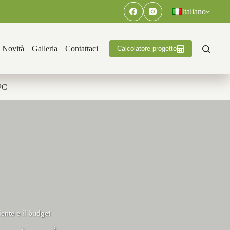
Italiano
Novità
Galleria
Contattaci
Calcolatore progetto
PC
ente e il budget