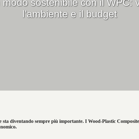
n modo sostenibile con il WPC: 
l’ambiente e il budget
bile sta diventando sempre più importante. I Wood-Plastic Composites
conomico.