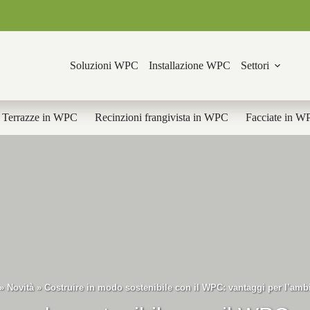
Soluzioni WPC
Installazione WPC
Settori
Terrazze in WPC
Recinzioni frangivista in WPC
Facciate in W
»
Novità
»
Costruire in modo sostenibile con il WPC: vantaggi per l’ambi