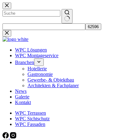
Zum
Inhalt
springen
Keine
Ergebnisse
WPC Lösungen
WPC Montageservice
Branchen
Hotellerie
Gastronomie
Gewerbe- & Objektbau
Architekten & Fachplaner
News
Galerie
Kontakt
WPC Terrassen
WPC Sichtschutz
WPC Fassaden