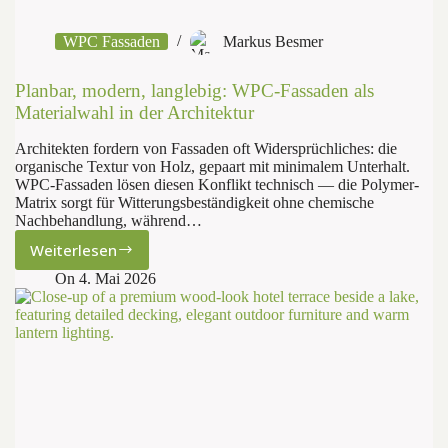
WPC Fassaden
Markus Besmer
Planbar, modern, langlebig: WPC-Fassaden als
Materialwahl in der Architektur
Architekten fordern von Fassaden oft Widersprüchliches: die
organische Textur von Holz, gepaart mit minimalem Unterhalt.
WPC-Fassaden lösen diesen Konflikt technisch — die Polymer-
Matrix sorgt für Witterungsbeständigkeit ohne chemische
Nachbehandlung, während…
Weiterlesen
Planbar,
modern,
On
4. Mai 2026
langlebig:
WPC-
Fassaden
als
Materialwahl
in
der
Architektur