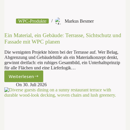
WPC-Produkte
Markus Besmer
Ein Material, ein Gebäude: Terrasse, Sichtschutz und
Fassade mit WPC planen
Die wenigsten Projekte hören bei der Terrasse auf. Wer Belag,
Abgrenzung und Gebäudehülle als ein Materialkonzept denkt,
gewinnt dreifach: ein ruhiges Gesamtbild, ein Unterhaltsprinzip
für alle Flächen und eine Lieferlogik…
Weiterlesen
Ein
Material,
On
30. Juli 2026
ein
Gebäude:
Terrasse,
Sichtschutz
und
Fassade
mit