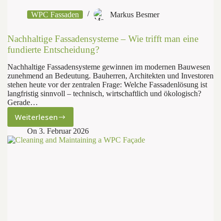
WPC Fassaden
Markus Besmer
Nachhaltige Fassadensysteme – Wie trifft man eine
fundierte Entscheidung?
Nachhaltige Fassadensysteme gewinnen im modernen Bauwesen
zunehmend an Bedeutung. Bauherren, Architekten und Investoren
stehen heute vor der zentralen Frage: Welche Fassadenlösung ist
langfristig sinnvoll – technisch, wirtschaftlich und ökologisch?
Gerade…
Weiterlesen
Nachhaltige
Fassadensysteme
On
3. Februar 2026
–
Wie
trifft
man
eine
fundierte
Entscheidung?