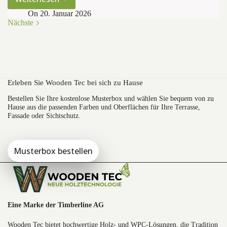
WPC
Fassade
On
20. Januar 2026
Nächste
reinigen
und
pflegen
–
So
bleibt
Erleben Sie Wooden Tec bei sich zu Hause
Ihre
Fassadenoberfläche
Bestellen Sie Ihre kostenlose Musterbox und wählen Sie bequem von zu
langfristig
Hause aus die passenden Farben und Oberflächen für Ihre Terrasse,
schön
Fassade oder Sichtschutz.
Musterbox bestellen
Eine Marke der Timberline AG
Wooden Tec bietet hochwertige Holz- und WPC-Lösungen, die Tradition