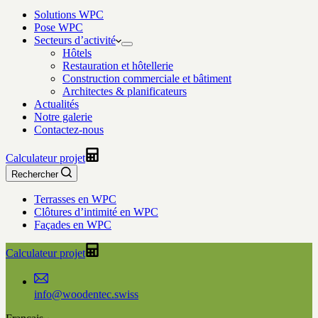
Solutions WPC
Pose WPC
Secteurs d’activité
Hôtels
Restauration et hôtellerie
Construction commerciale et bâtiment
Architectes & planificateurs
Actualités
Notre galerie
Contactez-nous
Calculateur projet
Rechercher
Terrasses en WPC
Clôtures d’intimité en WPC
Façades en WPC
Calculateur projet
info@woodentec.swiss