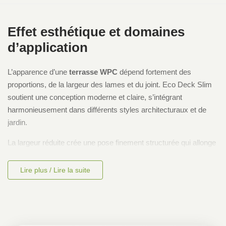
Effet esthétique et domaines
d’application
L’apparence d’une
terrasse WPC
dépend fortement des
proportions, de la largeur des lames et du joint. Eco Deck Slim
soutient une conception moderne et claire, s’intégrant
harmonieusement dans différents styles architecturaux et de
jardin.
La largeur réduite crée une pose finement structurée qui allonge
visuellement les surfaces et produit un rendu haut de gamme
même dans les espaces limités.
Lire plus / Lire la suite
Domaines d’utilisation :
Terrasses
Balcons
Toits-terrasses