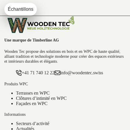
Position dans les systèmes de
Échantillons
terrasse Woodentec
Eco Deck Slim se positionne comme une solution fine et
élégante dans la gamme des
lames WPC Woodentec
.
Une marque de Timberline AG
Pour des projets nécessitant une épaisseur plus importante ou
Wooden Tec propose des solutions en bois et en WPC de haute qualité,
un aspect plus classique, les
lames Premium Woodentec
sont
alliant tradition et technologie moderne pour créer des espaces extérieurs
adaptées.
et intérieurs durables et élégants.
Pour une alternative dans la même gamme, la
lame Eco Deck
+41 71 740 12 22
info@woodentec.swiss
FineLine
constitue un complément esthétique.
Produits WPC
Planification, entretien et
Terrasses en WPC
Clôtures d’intimité en WPC
utilisation à long terme
Façades en WPC
Informations
Une
terrasse WPC durable
commence par une planification
réfléchie. Eco Deck Slim offre une base convaincante pour
Secteurs d’activité
Actualités
aménager même de petites surfaces extérieures de manière