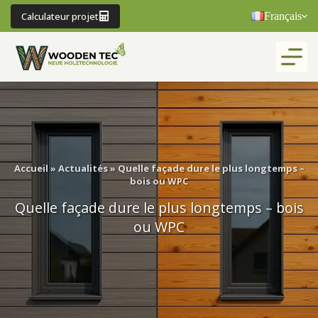
Passer
Calculateur projet
Français
au
contenu
Accueil
»
Actualités
»
Quelle façade dure le plus longtemps –
bois ou WPC
Quelle façade dure le plus longtemps – bois
ou WPC